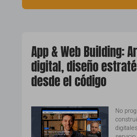
sem ads
App & Web Building: A
digital, diseño estrat
desde el código
No pro
constru
digitale
servicio