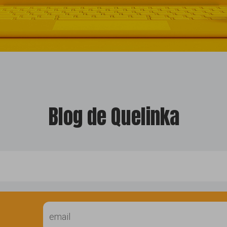
Blog de Quelinka
llo web
diseño
fac
t
ting
noticias
posicion