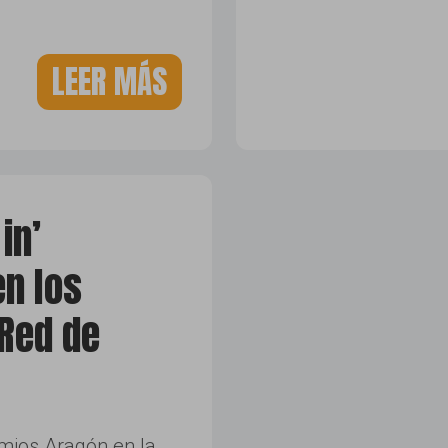
LEER MÁS
in’
n los
 Red de
mios Aragón en la