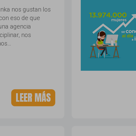
inka nos gustan los
 con eso de que
na agencia
ciplinar, nos
mos…
LEER MÁS