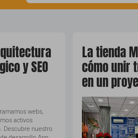
social media
tik-tok
rquitectura
La tienda M
égico y SEO
cómo unir t
en un proye
gramamos webs,
imos activos
s. Descubre nuestro
 de desarrollo App