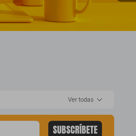
Ver todas
ebook
herramientas
amiento seo
publicidad branding