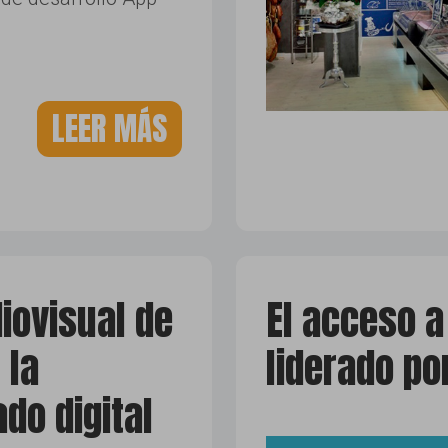
LEER MÁS
iovisual de
El acceso a
 la
liderado po
ado digital