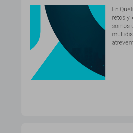
En Quel
retos y,
somos u
multidis
atreve