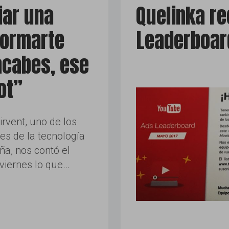
iar una
Quelinka re
formarte
Leaderboar
acabes, ese
ot”
irvent, uno de los
es de la tecnología
ña, nos contó el
viernes lo que…